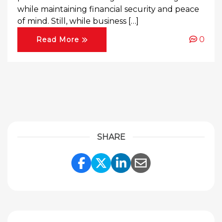
while maintaining financial security and peace
of mind. Still, while business […]
0
Read More
SHARE
Share Link to Facebook
Share Link to Twitte
Share Link to Li
Share Link to