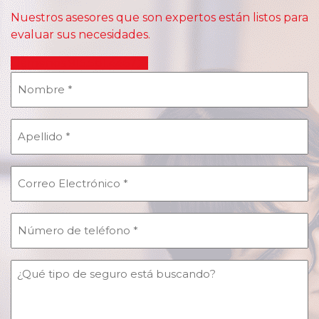
Nuestros asesores que son expertos están listos para
evaluar sus necesidades.
Llámenos 915.581.4467
Nombre
(Obligatorio)
Apellido
(Obligatorio)
Correo
Electrónico
(Obligatorio)
Número
de
teléfono
¿Qué
(Obligatorio)
tipo
de
seguro