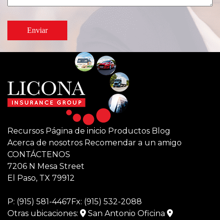
está
buscando?
Recursos
Página de inicio
Productos
Blog
Acerca de nosotros
Recomendar a un amigo
CONTÁCTENOS
7206 N Mesa Street
El Paso, TX 79912
P:
(915) 581-4467
Fx: (915) 532-2088
Otras ubicaciones:
San Antonio Oficina